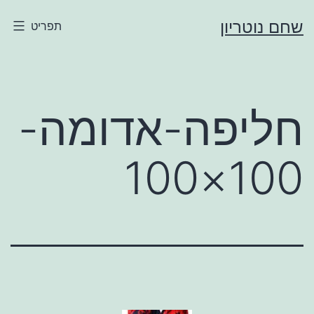
ילוג
שחם נוטריון
תפריט
תוכן
חליפה-אדומה-
100×100